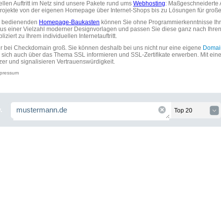
uellen Auftritt im Netz sind unsere Pakete rund ums
Webhosting
: Maßgeschneiderte A
tprojekte von der eigenen Homepage über Internet-Shops bis zu Lösungen für gr
zu bedienenden
Homepage-Baukasten
können Sie ohne Programmierkenntnisse Ihre
aus einer Vielzahl moderner Designvorlagen und passen Sie diese ganz nach Ihre
ziert zu Ihrem individuellen Internetauftritt.
ir bei Checkdomain groß. Sie können deshalb bei uns nicht nur eine eigene
Domai
 sich auch über das Thema SSL informieren und SSL-Zertifikate erwerben. Mit ein
zer und signalisieren Vertrauenswürdigkeit.
pressum
.
Top 20